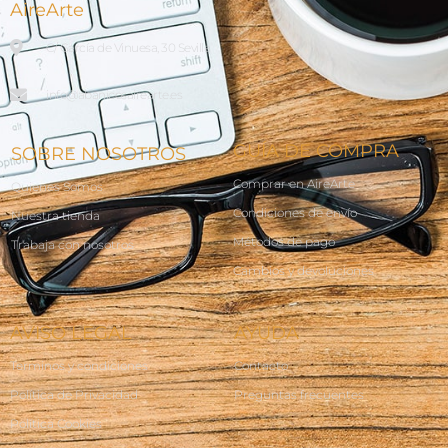
AireArte
C/ García de Vinuesa, 30 Sevilla
info@abanicosairearte.es
GUÍA DE COMPRA
SOBRE NOSOTROS
Comprar en AireArte
Quienes Somos
Condiciones de envío
Nuestra tienda
Métodos de pago
Trabaja con nosotros
Cambios y devoluciones
AVISO LEGAL
AYUDA
Terminos y condiciones
Contacto
Política de Privacidad
Preguntas frecuentes
Política Cookies