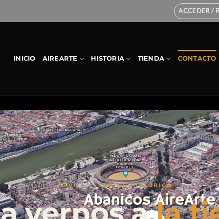
ACCEDER / 
INICIO
AIREARTE
HISTORIA
TIENDA
CONTACTO
SEVILLA · CENTRO HISTÓRICO
a vernos a
la t