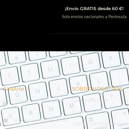
¡Envío GRATIS desde 60 €!
Solo envíos nacionales a Península
AireArte
SOBRE NOSOTROS
Quienes Somos
C/ García de Vinuesa, 30
Sevilla
Nuestra tienda
info@abanicosairearte.es
Trabaja con nosotros