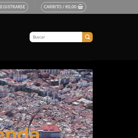
REGISTRARSE
CARRITO /
€
0,00
ienda