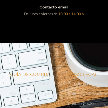
Contacto email
De lunes a viernes de
10:00 a 14:00 h
GUÍA DE COMPRA
AVISO LEGAL
Comprar en AireArte
Terminos y condicio
Condiciones de envío
Política de Privacida
Métodos de pago
Política Cookies