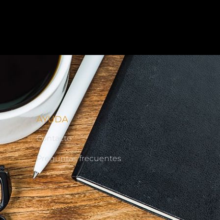
AYUDA
nes
Contacto
d
Preguntas frecuentes