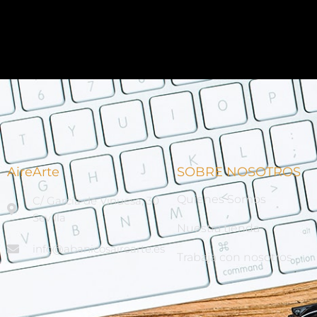
AireArte
SOBRE NOSOTROS
Quienes Somos
C/ García de Vinuesa, 30
Sevilla
Nuestra tienda
info@abanicosairearte.es
Trabaja con nosotros