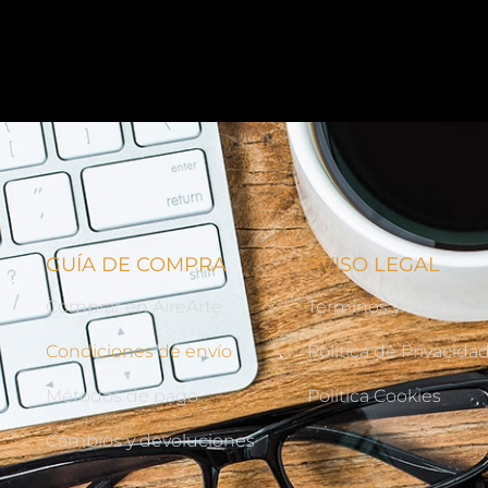
GUÍA DE COMPRA
AVISO LEGAL
Comprar en AireArte
Terminos y condicio
Condiciones de envío
Política de Privacida
Métodos de pago
Política Cookies
Cambios y devoluciones