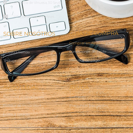
C/ García de Vinuesa, 30 Sevilla
info@abanicosairearte.es
GUÍA DE COMPRA
SOBRE NOSOTROS
Comprar en AireArte
Quienes Somos
Condiciones de envío
Nuestra tienda
Métodos de pago
Trabaja con nosotros
Cambios y devoluciones
AVISO LEGAL
AYUDA
Terminos y condiciones
Contacto
Política de Privacidad
Preguntas frecuentes
Política Cookies