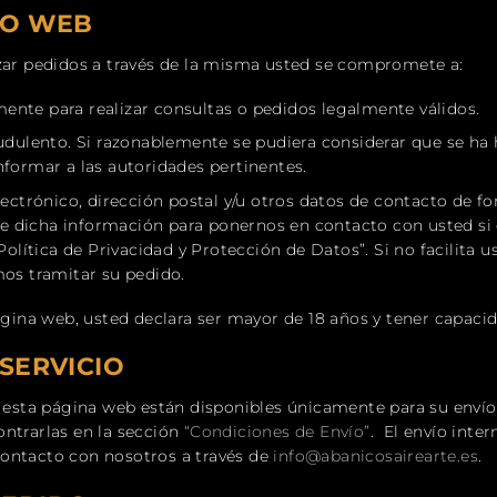
IO WEB
izar pedidos a través de la misma usted se compromete a:
ente para realizar consultas o pedidos legalmente válidos.
audulento. Si razonablemente se pudiera considerar que se ha
nformar a las autoridades pertinentes.
lectrónico, dirección postal y/u otros datos de contacto de f
 dicha información para ponernos en contacto con usted si e
“Política de Privacidad y Protección de Datos”.
Si no facilita 
mos tramitar su pedido.
página web, usted declara ser mayor de 18 años y tener capacid
 SERVICIO
e esta página web están disponibles únicamente para su envío
ontrarlas en la sección
“Condiciones de Envío”
.
El envío inter
contacto con nosotros a través de
info@abanicosairearte.es
.