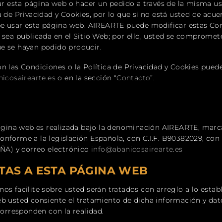
zar esta página web o hacer un pedido a través de la misma u
a de Privacidad y Cookies, por lo que si no está usted de acu
debe usar esta página web. AIREARTE puede modificar estas C
 sea publicada en el Sitio Web; por ello, usted se compromet
e se hayan podido producir.
on las Condiciones o la Política de Privacidad y Cookies pue
icosairearte.es
o en la sección “
Contacto
”.
a página web es realizada bajo la denominación AIREARTE, ma
nforme a la legislación Española, con C.I.F. B90382029, con d
AÑA) y correo electrónico
info@abanicosairearte.es
ITAS A ESTA PÁGINA WEB
s facilite sobre usted serán tratados con arreglo a lo establ
eb usted consiente el tratamiento de dicha información y dat
corresponden con la realidad.