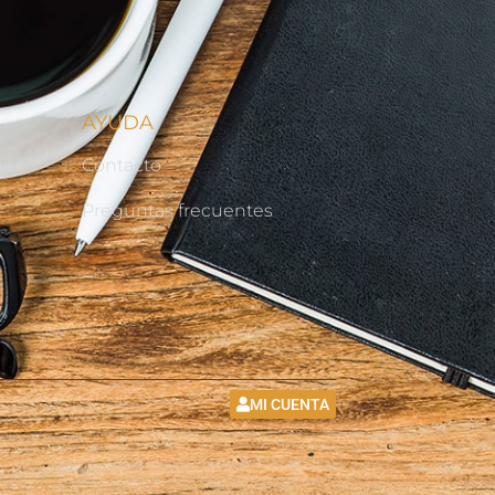
AYUDA
nes
Contacto
d
Preguntas frecuentes
MI CUENTA