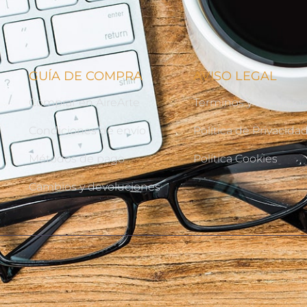
GUÍA DE COMPRA
AVISO LEGAL
Comprar en AireArte
Terminos y condicio
Condiciones de envío
Política de Privacida
Métodos de pago
Política Cookies
Cambios y devoluciones