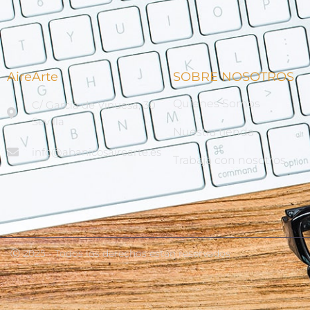
AireArte
SOBRE NOSOTROS
Quienes Somos
C/ García de Vinuesa, 30
Sevilla
Nuestra tienda
info@abanicosairearte.es
Trabaja con nosotros
Ⓒ 2025 - Todos los derechos están reservados