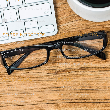
C/ García de Vinuesa, 30 Sevilla
info@abanicosairearte.es
GUÍA DE COMPRA
SOBRE NOSOTROS
Comprar en AireArte
Quienes Somos
Condiciones de envío
Nuestra tienda
Métodos de pago
Trabaja con nosotros
Cambios y devoluciones
AVISO LEGAL
AYUDA
Terminos y condiciones
Contacto
Política de Privacidad
Preguntas frecuentes
Política Cookies