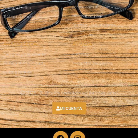
Condiciones de envío
Nuestra tienda
Métodos de pago
Trabaja con nosotros
Cambios y devoluciones
AVISO LEGAL
AYUDA
Terminos y condiciones
Contacto
Política de Privacidad
Preguntas frecuentes
Política Cookies
Ⓒ 2025 - Todos los derechos están reservados
MI CUENTA