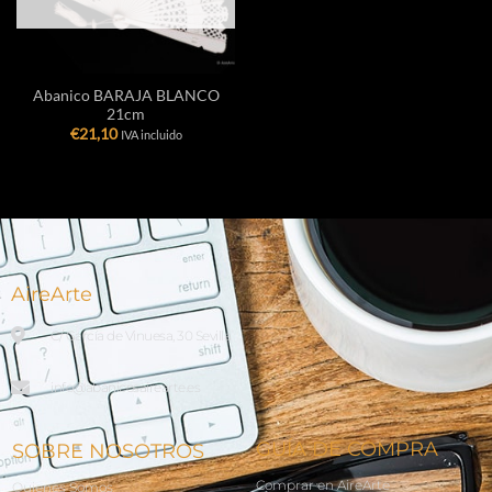
Abanico BARAJA BLANCO
21cm
€
21,10
IVA incluido
AireArte
C/ García de Vinuesa, 30 Sevilla
info@abanicosairearte.es
GUÍA DE COMPRA
SOBRE NOSOTROS
Comprar en AireArte
Quienes Somos