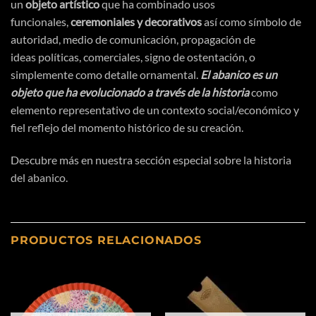
un
objeto
artístico
que ha combinado usos
funcionales,
ceremoniales y decorativos
asi
́ como
símbolo
de
autoridad, medio de
comunicación
,
propagación
de
ideas
políticas
, comerciales, signo de
ostentación
, o
simplemente como detalle ornamental.
El abanico es un
objeto que ha evolucionado a
través
de la historia
como
elemento representativo de un contexto social/
económico
y
fiel reflejo del momento
histórico
de su
creación
.
Descubre más en nuestra sección especial sobre
la historia
del abanico.
PRODUCTOS RELACIONADOS