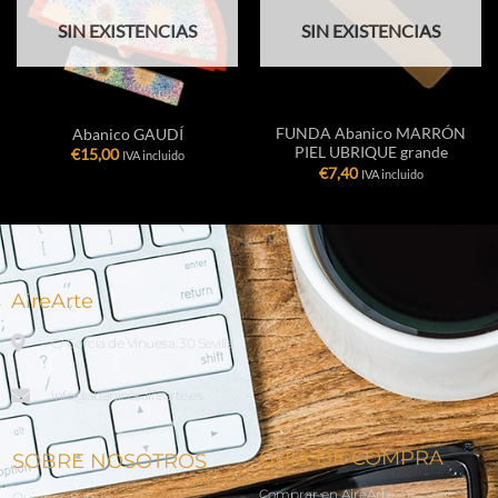
SIN EXISTENCIAS
SIN EXISTENCIAS
FUNDA Abanico MARRÓN
Abanico GAUDÍ
PIEL UBRIQUE grande
€
15,00
IVA incluido
€
7,40
IVA incluido
AireArte
C/ García de Vinuesa, 30 Sevilla
info@abanicosairearte.es
GUÍA DE COMPRA
SOBRE NOSOTROS
Comprar en AireArte
Quienes Somos