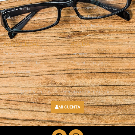
Condiciones de envío
Nuestra tienda
Métodos de pago
Trabaja con nosotros
Cambios y devoluciones
AVISO LEGAL
AYUDA
Terminos y condiciones
Contacto
Política de Privacidad
Preguntas frecuentes
Política Cookies
Ⓒ 2025 - Todos los derechos están reservados
MI CUENTA