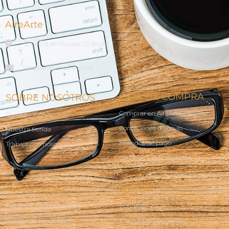
AireArte
C/ García de Vinuesa, 30 Sevilla
info@abanicosairearte.es
GUÍA DE COMPRA
SOBRE NOSOTROS
Comprar en AireArte
Quienes Somos
Condiciones de envío
Nuestra tienda
Métodos de pago
Trabaja con nosotros
Cambios y devoluciones
AVISO LEGAL
AYUDA
Terminos y condiciones
Contacto
Política de Privacidad
Preguntas frecuentes