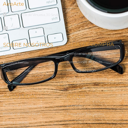
AireArte
C/ García de Vinuesa, 30 Sevilla
info@abanicosairearte.es
GUÍA DE COMPRA
SOBRE NOSOTROS
Comprar en AireArte
Quienes Somos
Condiciones de envío
Nuestra tienda
Métodos de pago
Trabaja con nosotros
Cambios y devoluciones
AVISO LEGAL
AYUDA
Terminos y condiciones
Contacto
Política de Privacidad
Preguntas frecuentes
Política Cookies