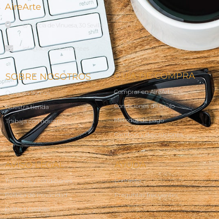
AireArte
C/ García de Vinuesa, 30 Sevilla
info@abanicosairearte.es
GUÍA DE COMPRA
SOBRE NOSOTROS
Comprar en AireArte
Quienes Somos
Condiciones de envío
Nuestra tienda
Métodos de pago
Trabaja con nosotros
Cambios y devoluciones
AVISO LEGAL
AYUDA
Terminos y condiciones
Contacto
Política de Privacidad
Preguntas frecuentes
Política Cookies