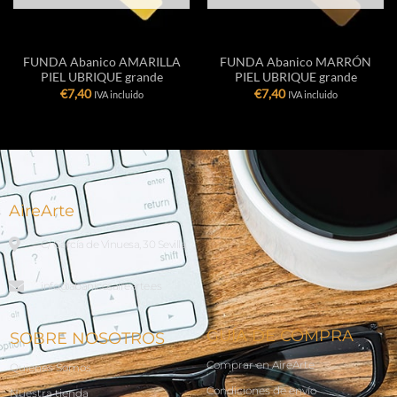
FUNDA Abanico AMARILLA
FUNDA Abanico MARRÓN
PIEL UBRIQUE grande
PIEL UBRIQUE grande
€
7,40
€
7,40
IVA incluido
IVA incluido
AireArte
C/ García de Vinuesa, 30 Sevilla
info@abanicosairearte.es
GUÍA DE COMPRA
SOBRE NOSOTROS
Comprar en AireArte
Quienes Somos
Condiciones de envío
Nuestra tienda