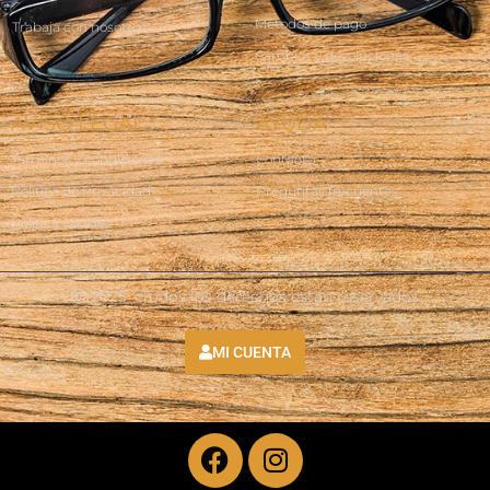
Métodos de pago
Trabaja con nosotros
Cambios y devoluciones
AVISO LEGAL
AYUDA
Terminos y condiciones
Contacto
Política de Privacidad
Preguntas frecuentes
Política Cookies
Ⓒ 2025 - Todos los derechos están reservados
MI CUENTA