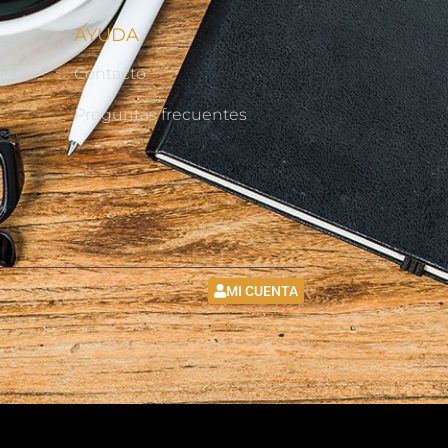
AYUDA
nes
Contacto
d
Preguntas frecuentes
MI CUENTA