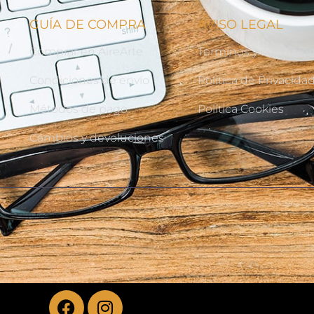
GUÍA DE COMPRA
AVISO LEGAL
Comprar en AireArte
Terminos y condicio
Condiciones de envío
Política de Privacida
Métodos de pago
Política Cookies
Cambios y devoluciones