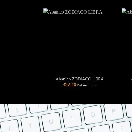
+
+
Abanico ZODIACO LIBRA
€
16,40
IVA incluido