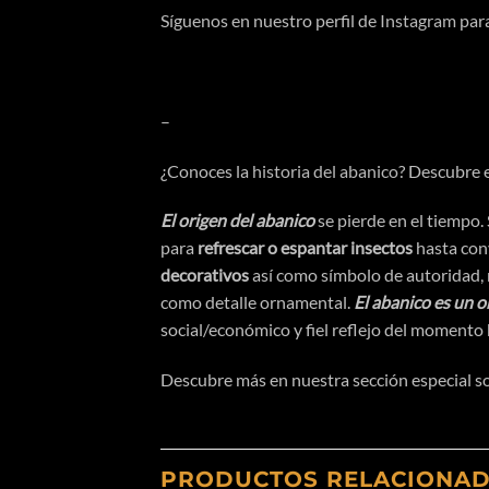
Síguenos en nuestro perfil de
Instagram
para
–
¿Conoces la
historia del abanico
? Descubre e
El origen del abanico
se pierde en el tiempo.
para
refrescar o espantar insectos
hasta conv
decorativos
asi
́ como
símbolo
de autoridad,
como detalle ornamental.
El abanico es un 
social/
económico
y fiel reflejo del momento
Descubre más en nuestra sección especial 
PRODUCTOS RELACIONA