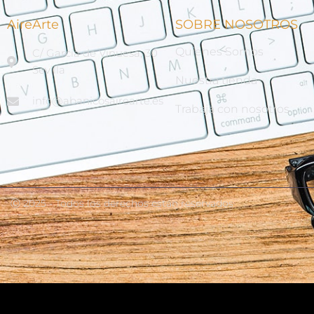
AireArte
SOBRE NOSOTROS
Quienes Somos
C/ García de Vinuesa, 30
Sevilla
Nuestra tienda
info@abanicosairearte.es
Trabaja con nosotros
Ⓒ 2025 - Todos los derechos están reservados