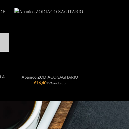
SIN EXIS
+
+
ILA
Abanico ZODIACO SAGITARIO
Abanico M
€
16,40
€
15,00
IVA incluido
IVA