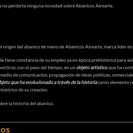
 no perderte ninguna novedad sobre Abanicos Airearte.
l origen del abanico de mano de Abanicos Airearte, marca líder en
 Se tiene constancia de su empleo ya en
época
prehistórica
para avi
ertirse, con el paso del tiempo, en un
objeto
artístico
que ha comb
 medio de
comunicación
,
propagación
de ideas
políticas
, comercial
objeto que ha evolucionado a
través
de la historia
como elemento re
histórico
de su
creación
.
sobre
la historia del abanico.
DOS