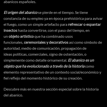
abanicos españoles.
El origen del abanico
se pierde en el tiempo. Se tiene
constancia de su empleo ya en
época
prehistórica
para avivar
el fuego, como un simple artefacto para
refrescar o espantar
insectos
hasta convertirse, con el paso del tiempo, en
un
objeto
artístico
que ha combinado usos
funcionales,
ceremoniales y decorativos
asi
́ como
símbolo
de
autoridad, medio de
comunicación
,
propagación
de
ideas
políticas
, comerciales, signo de
ostentación
, o
simplemente como detalle ornamental.
El abanico es un
objeto que ha evolucionado a
través
de la historia
como
elemento representativo de un contexto social/
económico
y
fiel reflejo del momento
histórico
de su
creación
.
Descubre más en nuestra sección especial sobre
la historia
del abanico.