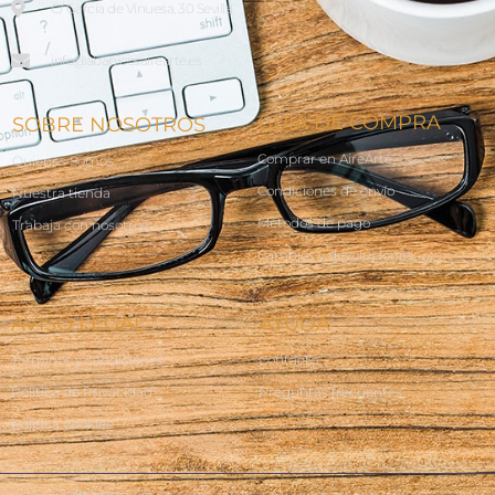
C/ García de Vinuesa, 30 Sevilla
info@abanicosairearte.es
GUÍA DE COMPRA
SOBRE NOSOTROS
Comprar en AireArte
Quienes Somos
Condiciones de envío
Nuestra tienda
Métodos de pago
Trabaja con nosotros
Cambios y devoluciones
AVISO LEGAL
AYUDA
Terminos y condiciones
Contacto
Política de Privacidad
Preguntas frecuentes
Política Cookies