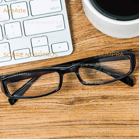
AireArte
C/ García de Vinuesa, 30 Sevilla
info@abanicosairearte.es
GUÍA DE COMPRA
SOBRE NOSOTROS
Comprar en AireArte
Quienes Somos
Condiciones de envío
Nuestra tienda
Métodos de pago
Trabaja con nosotros
Cambios y devoluciones
AVISO LEGAL
AYUDA
Terminos y condiciones
Contacto
Política de Privacidad
Preguntas frecuentes
Política Cookies