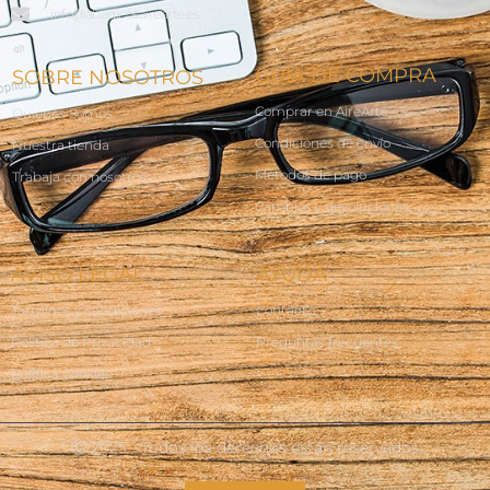
info@abanicosairearte.es
GUÍA DE COMPRA
SOBRE NOSOTROS
Comprar en AireArte
Quienes Somos
Condiciones de envío
Nuestra tienda
Métodos de pago
Trabaja con nosotros
Cambios y devoluciones
AVISO LEGAL
AYUDA
Terminos y condiciones
Contacto
Política de Privacidad
Preguntas frecuentes
Política Cookies
Ⓒ 2025 - Todos los derechos están reservados