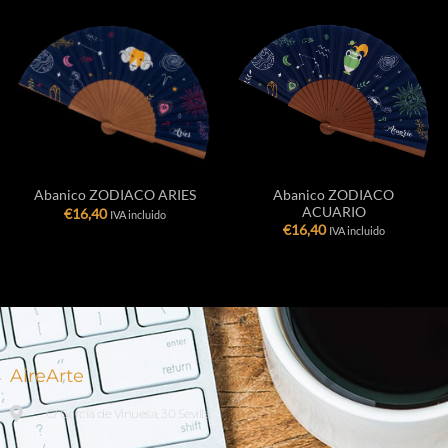
Abanico ZODIACO
Abanico ZODIACO ARIES
ACUARIO
€
16,40
IVA incluido
€
16,40
IVA incluido
AireArte
C/ García de Vinuesa, 30 Sevilla