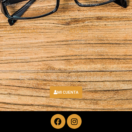
Métodos de pago
Trabaja con nosotros
Cambios y devoluciones
AVISO LEGAL
AYUDA
Terminos y condiciones
Contacto
Política de Privacidad
Preguntas frecuentes
Política Cookies
Ⓒ 2025 - Todos los derechos están reservados
MI CUENTA