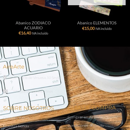
Abanico ZODIACO
Abanico ELEMENTOS
ACUARIO
€
15,00
IVA incluido
€
16,40
IVA incluido
AireArte
C/ García de Vinuesa, 30 Sevilla
info@abanicosairearte.es
GUÍA DE COMPRA
SOBRE NOSOTROS
Comprar en AireArte
Quienes Somos
Condiciones de envío
Nuestra tienda