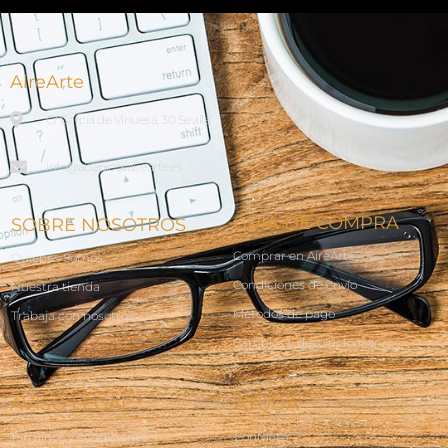
AireArte
C/ García de Vinuesa, 30 Sevilla
info@abanicosairearte.es
GUÍA DE COMPRA
SOBRE NOSOTROS
Comprar en AireArte
Quienes Somos
Condiciones de envío
Nuestra tienda
Métodos de pago
Trabaja con nosotros
Cambios y devoluciones
AVISO LEGAL
AYUDA
Terminos y condiciones
Contacto