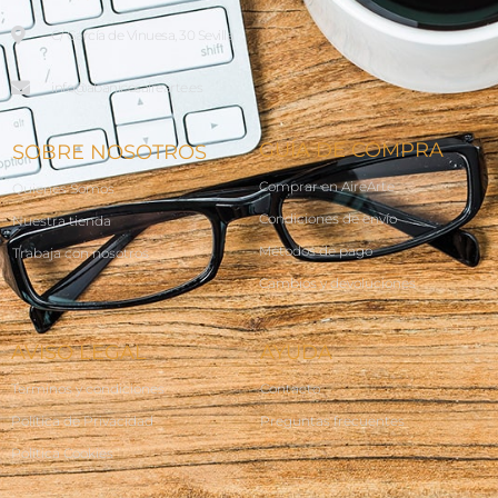
C/ García de Vinuesa, 30 Sevilla
info@abanicosairearte.es
GUÍA DE COMPRA
SOBRE NOSOTROS
Comprar en AireArte
Quienes Somos
Condiciones de envío
Nuestra tienda
Métodos de pago
Trabaja con nosotros
Cambios y devoluciones
AVISO LEGAL
AYUDA
Terminos y condiciones
Contacto
Política de Privacidad
Preguntas frecuentes
Política Cookies