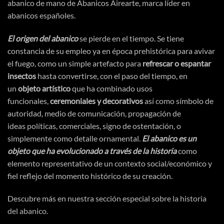
abanico de mano de Abanicos Airearte, marca líder en
abanicos españoles.
El origen del abanico
se pierde en el tiempo. Se tiene
constancia de su empleo ya en
época
prehistórica
para avivar
el fuego, como un simple artefacto para
refrescar o espantar
insectos
hasta convertirse, con el paso del tiempo, en
un
objeto
artístico
que ha combinado usos
funcionales,
ceremoniales y decorativos
asi
́ como
símbolo
de
autoridad, medio de
comunicación
,
propagación
de
ideas
políticas
, comerciales, signo de
ostentación
, o
simplemente como detalle ornamental.
El abanico es un
objeto que ha evolucionado a
través
de la historia
como
elemento representativo de un contexto social/
económico
y
fiel reflejo del momento
histórico
de su
creación
.
Descubre más en nuestra sección especial sobre
la historia
del abanico.