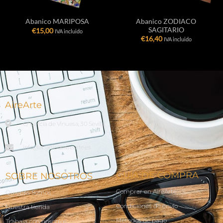
Abanico ZODIACO
Abanico MARIPOSA
SAGITARIO
€
15,00
IVA incluido
€
16,40
IVA incluido
AireArte
C/ García de Vinuesa, 30 Sevilla
info@abanicosairearte.es
GUÍA DE COMPRA
SOBRE NOSOTROS
Comprar en AireArte
Quienes Somos
Condiciones de envío
Nuestra tienda
Métodos de pago
Trabaja con nosotros