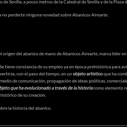
o de Sevilla, a pocos metros de la Catedral de Sevilla y de la Plaza
 no perderte ninguna novedad sobre Abanicos Airearte.
l origen del abanico de mano de Abanicos Airearte, marca líder en
 Se tiene constancia de su empleo ya en
época
prehistórica
para avi
ertirse, con el paso del tiempo, en un
objeto
artístico
que ha comb
 medio de
comunicación
,
propagación
de ideas
políticas
, comercial
objeto que ha evolucionado a
través
de la historia
como elemento re
histórico
de su
creación
.
sobre
la historia del abanico.