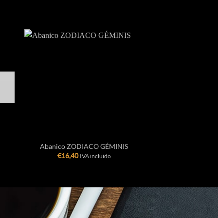
+
+
Abanico ZODIACO GÉMINIS
Abanico ZOD
€
16,40
€
16,40
IVA incluido
IVA