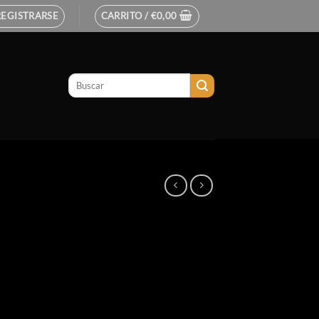
REGISTRARSE
CARRITO /
€
0,00