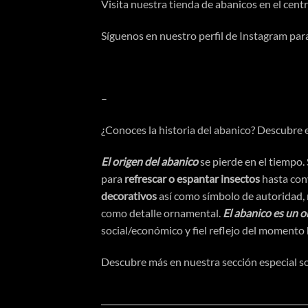
Visita
nuestra tienda
de abanicos en el centr
Síguenos en nuestro perfil de
Instagram
para
–
¿Conoces la
historia del abanico
? Descubre e
El origen del abanico
se pierde en el tiempo.
para
refrescar o espantar insectos
hasta conv
decorativos
asi
́ como
símbolo
de autoridad,
como detalle ornamental.
El abanico es un 
social/
económico
y fiel reflejo del momento
Descubre más en nuestra sección especial 