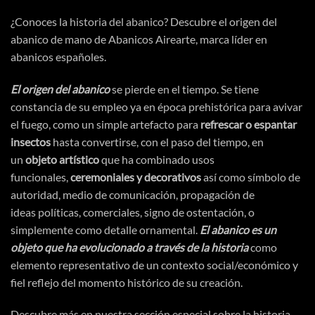
¿Conoces la
historia del abanico
? Descubre el origen del
abanico de mano de Abanicos Airearte, marca líder en
abanicos españoles.
El origen del abanico
se pierde en el tiempo. Se tiene
constancia de su empleo ya en
época
prehistórica
para avivar
el fuego, como un simple artefacto para
refrescar o espantar
insectos
hasta convertirse, con el paso del tiempo, en
un
objeto
artístico
que ha combinado usos
funcionales,
ceremoniales y decorativos
asi
́ como
símbolo
de
autoridad, medio de
comunicación
,
propagación
de
ideas
políticas
, comerciales, signo de
ostentación
, o
simplemente como detalle ornamental.
El abanico es un
objeto que ha evolucionado a
través
de la historia
como
elemento representativo de un contexto social/
económico
y
fiel reflejo del momento
histórico
de su
creación
.
Descubre más en nuestra sección especial sobre
la historia