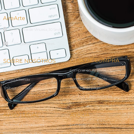
AireArte
C/ García de Vinuesa, 30 Sevilla
info@abanicosairearte.es
GUÍA DE COMPRA
SOBRE NOSOTROS
Comprar en AireArte
Quienes Somos
Condiciones de envío
Nuestra tienda
Métodos de pago
Trabaja con nosotros
Cambios y devoluciones
AVISO LEGAL
AYUDA
Terminos y condiciones
Contacto
Política de Privacidad
Preguntas frecuentes