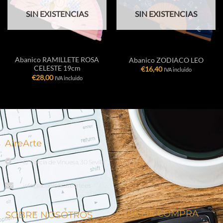
SIN EXISTENCIAS
SIN EXISTENCIAS
Abanico RAMILLETE ROSA
Abanico ZODIACO LEO
CELESTE 19cm
€
16,40
IVA incluido
€
28,00
IVA incluido
AireArte
C/ García de Vinuesa, 30 Sevilla
info@abanicosairearte.es
GUÍA DE COMPRA
SOBRE NOSOTROS