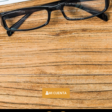
Comprar en AireArte
Quienes Somos
Condiciones de envío
Nuestra tienda
Métodos de pago
Trabaja con nosotros
Cambios y devoluciones
AVISO LEGAL
AYUDA
Terminos y condiciones
Contacto
Política de Privacidad
Preguntas frecuentes
Política Cookies
Ⓒ 2025 - Todos los derechos están reservados
MI CUENTA