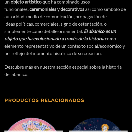
un
objeto
artístico
que ha combinado usos
funcionales,
ceremoniales y decorativos
asi
́ como
símbolo
de
autoridad, medio de
comunicación
,
propagación
de
ideas
políticas
, comerciales, signo de
ostentación
, o
simplemente como detalle ornamental.
El abanico es un
objeto que ha evolucionado a
través
de la historia
como
elemento representativo de un contexto social/
económico
y
fiel reflejo del momento
histórico
de su
creación
.
Descubre más en nuestra sección especial sobre
la historia
del abanico.
PRODUCTOS RELACIONADOS