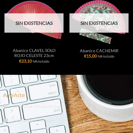
SIN EXISTENCIAS
SIN EXISTENCIAS
Abanico CLAVEL SOLO
Abanico CACHEMIR
ROJO CELESTE 23cm
€
15,00
IVA incluido
€
23,10
IVA incluido
AireArte
C/ García de Vinuesa, 30 Sevilla
info@abanicosairearte.es