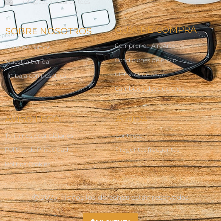
info@abanicosairearte.es
GUÍA DE COMPRA
SOBRE NOSOTROS
Comprar en AireArte
Quienes Somos
Condiciones de envío
Nuestra tienda
Métodos de pago
Trabaja con nosotros
Cambios y devoluciones
AVISO LEGAL
AYUDA
Terminos y condiciones
Contacto
Política de Privacidad
Preguntas frecuentes
Política Cookies
Ⓒ 2025 - Todos los derechos están reservados