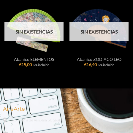
SIN EXISTENCIAS
SIN EXISTENCIAS
Abanico ELEMENTOS
Abanico ZODIACO LEO
€
15,00
€
16,40
IVA incluido
IVA incluido
AireArte
C/ García de Vinuesa, 30 Sevilla