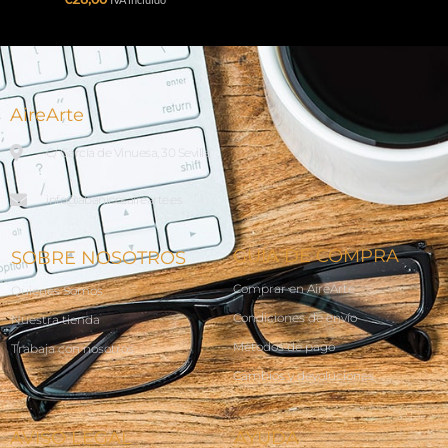
AireArte
C/ García de Vinuesa, 30 Sevilla
info@abanicosairearte.es
GUÍA DE COMPRA
SOBRE NOSOTROS
Comprar en AireArte
Quienes Somos
Condiciones de envío
Nuestra tienda
Métodos de pago
Trabaja con nosotros
Cambios y devoluciones
AVISO LEGAL
AYUDA