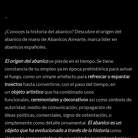
–
¿Conoces la
historia del abanico
? Descubre el origen del
abanico de mano de Abanicos Airearte, marca líder en
abanicos españoles.
El origen del abanico
se pierde en el tiempo. Se tiene
constancia de su empleo ya en
época
prehistórica
para avivar
el fuego, como un simple artefacto para
refrescar o espantar
insectos
hasta convertirse, con el paso del tiempo, en
un
objeto
artístico
que ha combinado usos
funcionales,
ceremoniales y decorativos
asi
́ como
símbolo
de
autoridad, medio de
comunicación
,
propagación
de
ideas
políticas
, comerciales, signo de
ostentación
, o
simplemente como detalle ornamental.
El abanico es un
objeto que ha evolucionado a
través
de la historia
como
elemento representativo de un contexto social/
económico
y