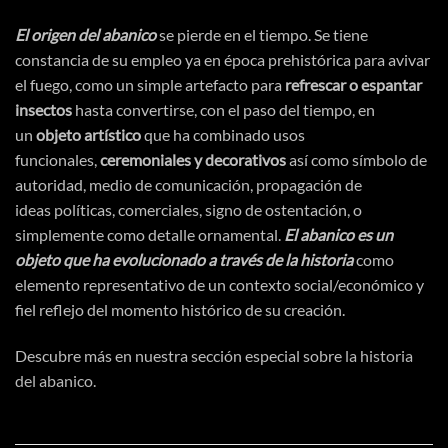
El origen del abanico
se pierde en el tiempo. Se tiene
constancia de su empleo ya en
época
prehistórica
para avivar
el fuego, como un simple artefacto para
refrescar o espantar
insectos
hasta convertirse, con el paso del tiempo, en
un
objeto
artístico
que ha combinado usos
funcionales,
ceremoniales y decorativos
asi
́ como
símbolo
de
autoridad, medio de
comunicación
,
propagación
de
ideas
políticas
, comerciales, signo de
ostentación
, o
simplemente como detalle ornamental.
El abanico es un
objeto que ha evolucionado a
través
de la historia
como
elemento representativo de un contexto social/
económico
y
fiel reflejo del momento
histórico
de su
creación
.
Descubre más en nuestra sección especial sobre
la historia
del abanico.