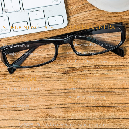
info@abanicosairearte.es
GUÍA DE COMPRA
SOBRE NOSOTROS
Comprar en AireArte
Quienes Somos
Condiciones de envío
Nuestra tienda
Métodos de pago
Trabaja con nosotros
Cambios y devoluciones
AVISO LEGAL
AYUDA
Terminos y condiciones
Contacto
Política de Privacidad
Preguntas frecuentes
Política Cookies
Ⓒ 2025 - Todos los derechos están reservados