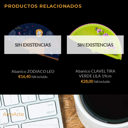
PRODUCTOS RELACIONADOS
SIN EXISTENCIAS
SIN EXISTENCIAS
Abanico CLAVEL TIRA
Abanico ZODIACO LEO
VERDE LILA 19cm
€
16,40
IVA incluido
€
28,00
IVA incluido
AireArte
C/ García de Vinuesa, 30 Sevilla