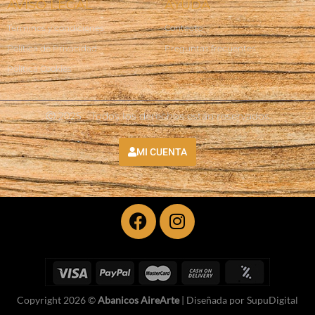
AVISO LEGAL
AYUDA
Terminos y condiciones
Contacto
Política de Privacidad
Preguntas frecuentes
Política Cookies
Ⓒ 2025 - Todos los derechos están reservados
MI CUENTA
Copyright 2026 ©
Abanicos AireArte
| Diseñada por
SupuDigital