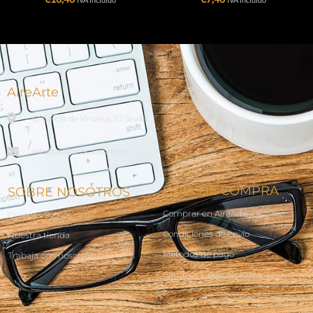
AireArte
C/ García de Vinuesa, 30 Sevilla
info@abanicosairearte.es
GUÍA DE COMPRA
SOBRE NOSOTROS
Comprar en AireArte
Quienes Somos
Condiciones de envío
Nuestra tienda
Métodos de pago
Trabaja con nosotros
Cambios y devoluciones