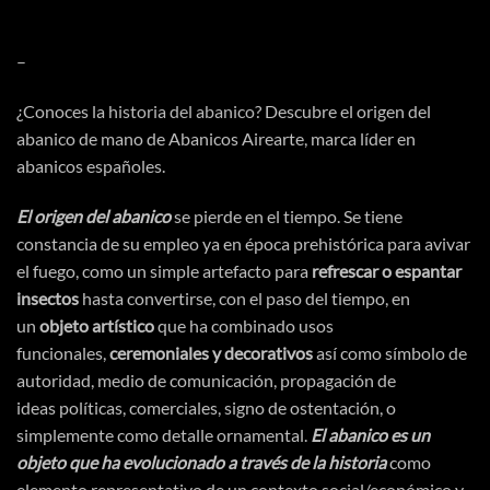
–
¿Conoces la
historia del abanico
? Descubre el origen del
abanico de mano de Abanicos Airearte, marca líder en
abanicos españoles.
El origen del abanico
se pierde en el tiempo. Se tiene
constancia de su empleo ya en
época
prehistórica
para avivar
el fuego, como un simple artefacto para
refrescar o espantar
insectos
hasta convertirse, con el paso del tiempo, en
un
objeto
artístico
que ha combinado usos
funcionales,
ceremoniales y decorativos
asi
́ como
símbolo
de
autoridad, medio de
comunicación
,
propagación
de
ideas
políticas
, comerciales, signo de
ostentación
, o
simplemente como detalle ornamental.
El abanico es un
objeto que ha evolucionado a
través
de la historia
como
elemento representativo de un contexto social/
económico
y