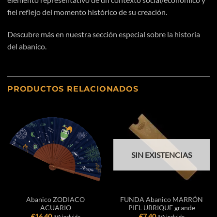
fiel reflejo del momento
histórico
de su
creación
.
Descubre más en nuestra sección especial sobre
la historia
del abanico.
PRODUCTOS RELACIONADOS
SIN EXISTENCIAS
Abanico ZODIACO
FUNDA Abanico MARRÓN
ACUARIO
PIEL UBRIQUE grande
€
16,40
€
7,40
IVA incluido
IVA incluido