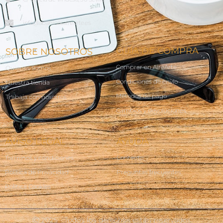
info@abanicosairearte.es
GUÍA DE COMPRA
SOBRE NOSOTROS
Comprar en AireArte
Quienes Somos
Condiciones de envío
Nuestra tienda
Métodos de pago
Trabaja con nosotros
Cambios y devoluciones
AVISO LEGAL
AYUDA
Terminos y condiciones
Contacto
Política de Privacidad
Preguntas frecuentes
Política Cookies
Ⓒ 2025 - Todos los derechos están reservados