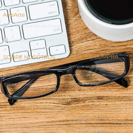
AireArte
C/ García de Vinuesa, 30 Sevilla
info@abanicosairearte.es
GUÍA DE COMPRA
SOBRE NOSOTROS
Comprar en AireArte
Quienes Somos
Condiciones de envío
Nuestra tienda
Métodos de pago
Trabaja con nosotros
Cambios y devoluciones
AVISO LEGAL
AYUDA
Terminos y condiciones
Contacto
Política de Privacidad
Preguntas frecuentes