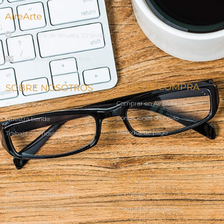
AireArte
C/ García de Vinuesa, 30 Sevilla
info@abanicosairearte.es
GUÍA DE COMPRA
SOBRE NOSOTROS
Comprar en AireArte
Quienes Somos
Condiciones de envío
Nuestra tienda
Métodos de pago
Trabaja con nosotros
Cambios y devoluciones
AVISO LEGAL
AYUDA
Terminos y condiciones
Contacto
Política de Privacidad
Preguntas frecuentes
Política Cookies