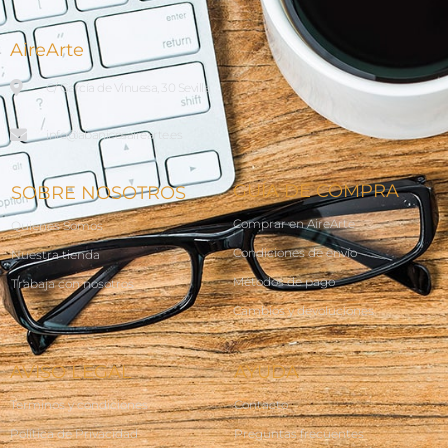
AireArte
C/ García de Vinuesa, 30 Sevilla
info@abanicosairearte.es
GUÍA DE COMPRA
SOBRE NOSOTROS
Comprar en AireArte
Quienes Somos
Condiciones de envío
Nuestra tienda
Métodos de pago
Trabaja con nosotros
Cambios y devoluciones
AVISO LEGAL
AYUDA
Terminos y condiciones
Contacto
Política de Privacidad
Preguntas frecuentes