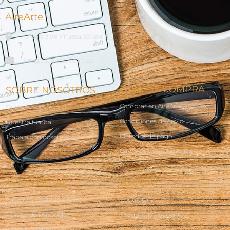
AireArte
C/ García de Vinuesa, 30 Sevilla
info@abanicosairearte.es
GUÍA DE COMPRA
SOBRE NOSOTROS
Comprar en AireArte
Quienes Somos
Condiciones de envío
Nuestra tienda
Métodos de pago
Trabaja con nosotros
Cambios y devoluciones
AVISO LEGAL
AYUDA
Terminos y condiciones
Contacto
Política de Privacidad
Preguntas frecuentes
Política Cookies